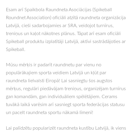
Esam arī Spaikbola Raundneta Asociācijas (Spikeball
Roundnet Association) oficiāli atzītā raundneta organizācija
Latvijā, cieši sadarbojamies ar SRA, veidojot turnīrus,
treniņus un kaļot nākotnes plānus. Tāpat arī esam oficiāli
Spikeball produktu izplatītāji Latvijā, aktīvi sastrādājoties ar
Spikeball.
Mūsu mērķis ir padarīt raundnetu par vienu no
populārākajiem sporta veidiem Latvijā un kļūt par
raundneta lielvalsti Eiropā! Lai sasniegtu šos augstos
mērķus, regulāri piedāvājam treniņus, organizējam turnīrus
gan komandām, gan individuāliem spēlētājiem. Cerams
tuvākā laikā varēsim arī sasniegt sporta federācijas statusu
un pacelt raundneta sportu nākamā līmenī!
Lai palīdzētu popularizēt raundneta kustību Latvijā, ik viens