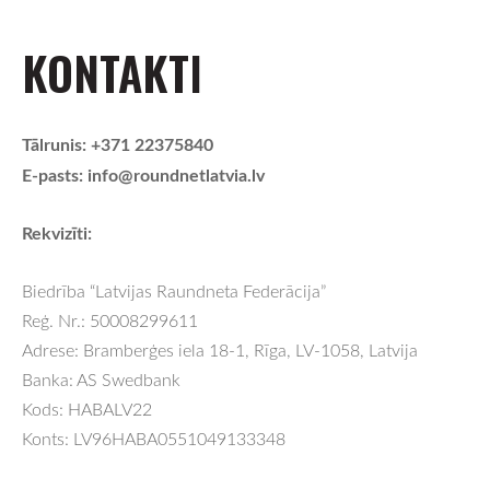
KONTAKTI
Tālrunis: +371 22375840
E-pasts:
info@roundnetlatvia.lv
Rekvizīti:
Reģ. Nr.: 50008299611

Konts: LV96HABA0551049133348