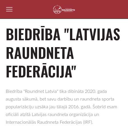
BIEDRĪBA "LATVIJAS
RAUNDNETA
FEDERĀCIJA"
Biedrība "Roundnet Latvia" tika dibināta 2020. gada
augusta sākumā, bet savu darbību un raundneta sporta
popularizāciju uzsāka jau tālajā 2016. gadā. Šobrīd esam
oficiāli atzītā Latvijas raundneta organizācija un
Internacionālās Raudnneta Federācijas (IRF).