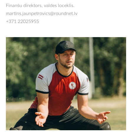
Finanšu direktors, valdes loceklis.
martins.jaunpetrovics@roundnet.lv
+371
22025955