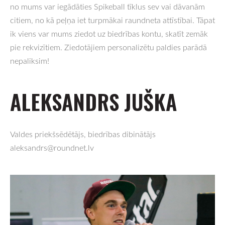
no mums var iegādāties Spikeball tīklus sev vai dāvanām
citiem, no kā peļņa iet turpmākai raundneta attīstībai. Tāpat
ik viens var mums ziedot uz biedrības kontu, skatīt zemāk
pie rekvizītiem. Ziedotājiem personalizētu paldies parādā
nepaliksim!
ALEKSANDRS JUŠKA
Valdes priekšsēdētājs, biedrības dibinātājs
aleksandrs@roundnet.lv