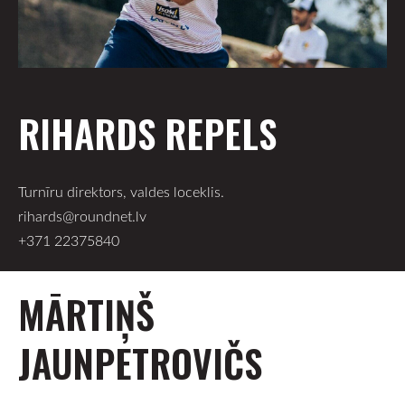
RIHARDS REPELS
Turnīru direktors, valdes loceklis.
rihards@roundnet.lv
+371 22375840
MĀRTIŅŠ
JAUNPETROVIČS