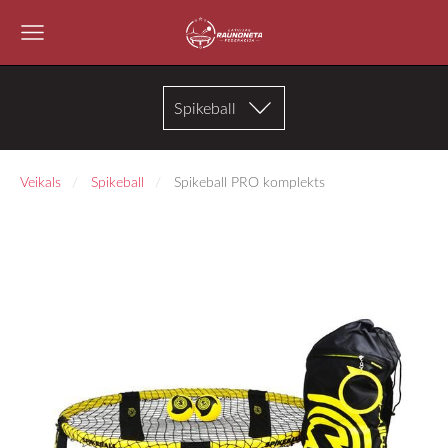
Spikeball
Veikals
Spikeball
Spikeball PRO komplekts