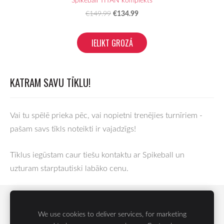
€134.99
€149.99
IELIKT GROZĀ
KATRAM SAVU TĪKLU!
Vai tu spēlē prieka pēc, vai nopietni trenējies turnīriem -
pašam savs tīkls noteikti ir vajadzīgs!
Tīklus iegūstam caur tiešu kontaktu ar Spikeball un
uzturam starptautiski labāko cenu.
ATGRIEŠANAS UN ATTEIKUMA TIESĪBAS
SĪKDATNES
We use cookies to deliver services, for marketing