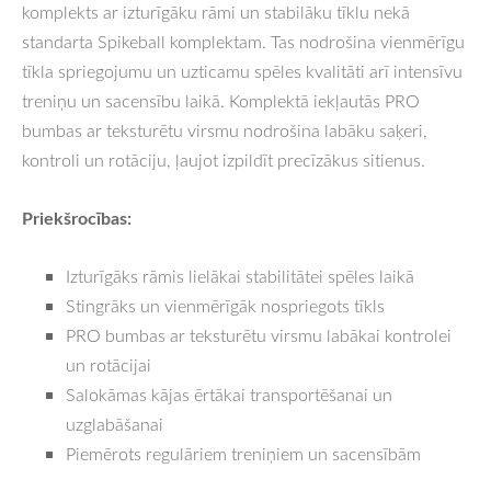
komplekts ar izturīgāku rāmi un stabilāku tīklu nekā
standarta Spikeball komplektam. Tas nodrošina vienmērīgu
tīkla spriegojumu un uzticamu spēles kvalitāti arī intensīvu
treniņu un sacensību laikā. Komplektā iekļautās PRO
bumbas ar teksturētu virsmu nodrošina labāku saķeri,
kontroli un rotāciju, ļaujot izpildīt precīzākus sitienus.
Priekšrocības:
Izturīgāks rāmis lielākai stabilitātei spēles laikā
Stingrāks un vienmērīgāk nospriegots tīkls
PRO bumbas ar teksturētu virsmu labākai kontrolei
un rotācijai
Salokāmas kājas ērtākai transportēšanai un
uzglabāšanai
Piemērots regulāriem treniņiem un sacensībām